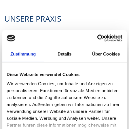
UNSERE PRAXIS
Unsere Praxisräume erstrecken sich auf:
Zimmer 1 für Elektrokardiographie,
Spiroergometrie, Spirographie und Notfallraum
Zustimmung
Details
Über Cookies
Zimmer 3 für Videosprechstunde nach Termin
Zimmer mit Sonographiegerät
Therapieraum
Diese Webseite verwendet Cookies
chirurgische Ambulanz
Wir verwenden Cookies, um Inhalte und Anzeigen zu
Laborraum
personalisieren, Funktionen für soziale Medien anbieten
zu können und die Zugriffe auf unsere Website zu
2 Wartezimmer mit TV - "TV-Wartezimmer" - mit
analysieren. Außerdem geben wir Informationen zu Ihrer
Patienteninformationen
Verwendung unserer Website an unsere Partner für
soziale Medien, Werbung und Analysen weiter. Unsere
Partner führen diese Informationen möglicherweise mit